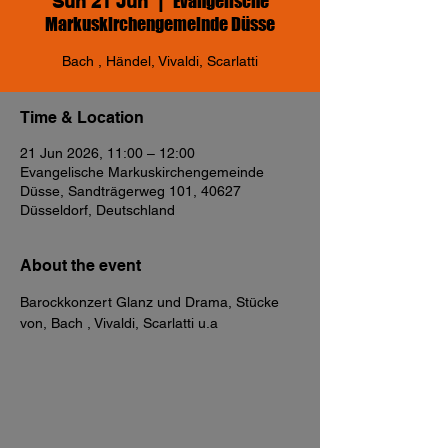
Evangelische
Sun 21 Jun
  |  
Markuskirchengemeinde Düsse
Bach , Händel, Vivaldi, Scarlatti
Time & Location
21 Jun 2026, 11:00 – 12:00
Evangelische Markuskirchengemeinde
Düsse, Sandträgerweg 101, 40627
Düsseldorf, Deutschland
About the event
Barockkonzert Glanz und Drama, Stücke 
von, Bach , Vivaldi, Scarlatti u.a