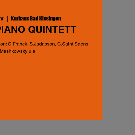
Kurhaus Bad Kissingen
ov
  |  
IANO QUINTETT
 von: C.Franck, S.Jadasson, C.Saint Saens,
Mashkowsky u.a