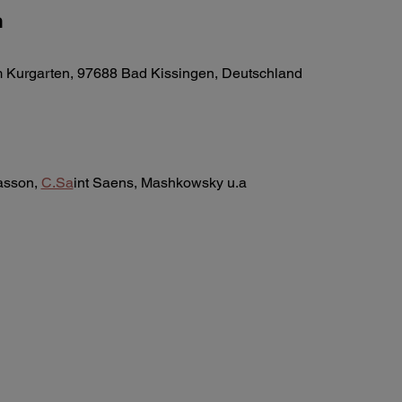
n
 Kurgarten, 97688 Bad Kissingen, Deutschland
asson, 
C.Sa
int Saens, Mashkowsky u.a