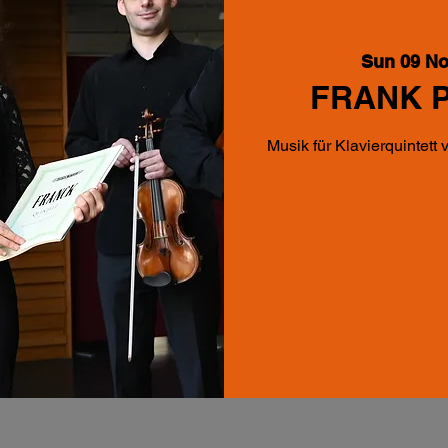
Sun 09 N
FRANK P
Musik für Klavierquintett