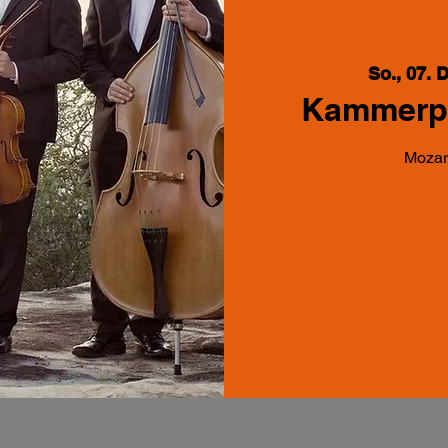
So., 07. 
Kammerph
Mozart