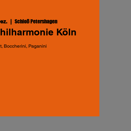
Schloß Petershagen
Dez.
  |  
ilharmonie Köln
, Boccherini, Paganini